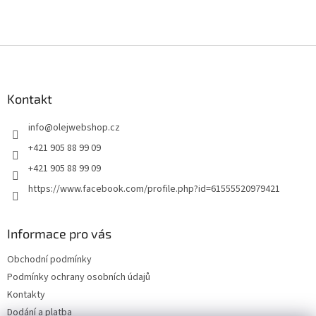
Z
á
p
a
Kontakt
t
info
@
olejwebshop.cz
í
+421 905 88 99 09
+421 905 88 99 09
https://www.facebook.com/profile.php?id=61555520979421
Informace pro vás
Obchodní podmínky
Podmínky ochrany osobních údajů
Kontakty
Dodání a platba