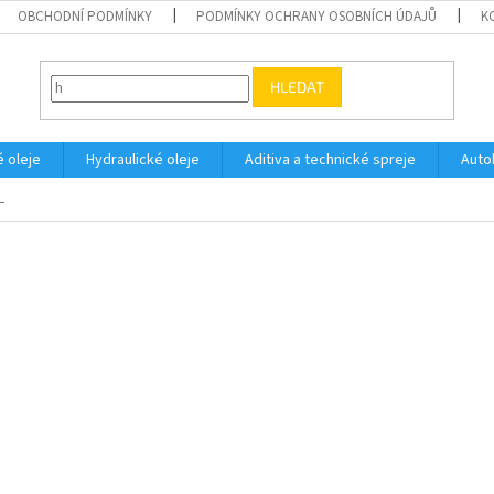
OBCHODNÍ PODMÍNKY
PODMÍNKY OCHRANY OSOBNÍCH ÚDAJŮ
K
HLEDAT
 oleje
Hydraulické oleje
Aditiva a technické spreje
Auto
L