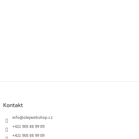
Z
á
p
a
Kontakt
t
info
@
olejwebshop.cz
í
+421 905 88 99 09
+421 905 88 99 09