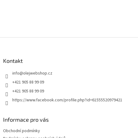
Z
á
p
a
Kontakt
t
info
@
olejwebshop.cz
í
+421 905 88 99 09
+421 905 88 99 09
https://www.facebook.com/profile.php?id=61555520979421
Informace pro vás
Obchodní podmínky