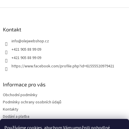
Z
á
p
a
Kontakt
t
info
@
olejwebshop.cz
í
+421 905 88 99 09
+421 905 88 99 09
https://www.facebook.com/profile.php?id=61555520979421
Informace pro vás
Obchodní podmínky
Podmínky ochrany osobních údajů
Kontakty
Dodání a platba
Blog
Používáme cookies, abychom Vám umožnili pohodlné