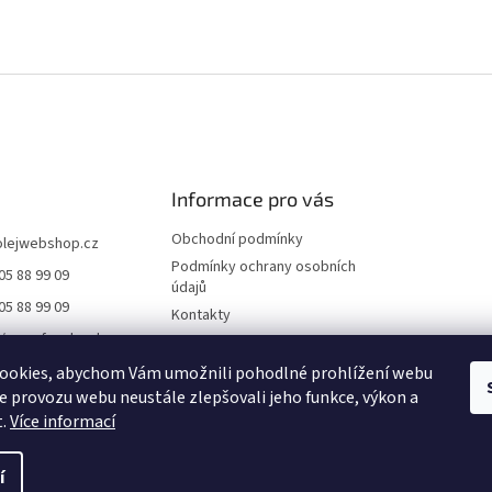
Informace pro vás
Obchodní podmínky
olejwebshop.cz
Podmínky ochrany osobních
05 88 99 09
údajů
05 88 99 09
Kontakty
//www.facebook.co
Dodání a platba
ile.php?id=6155552
Blog
ookies, abychom Vám umožnili pohodlné prohlížení webu
21
ze provozu webu neustále zlepšovali jeho funkce, výkon a
Hodnocení obchodu
t.
Více informací
í
na.