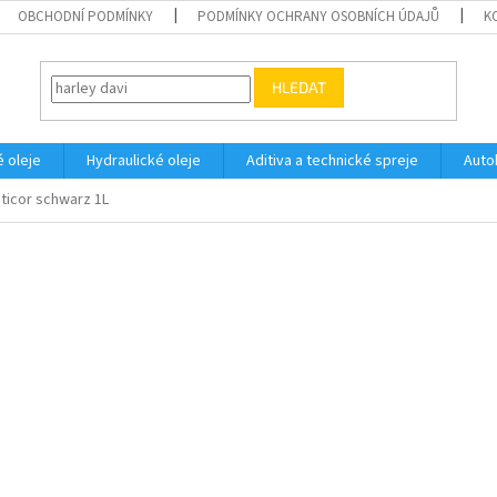
OBCHODNÍ PODMÍNKY
PODMÍNKY OCHRANY OSOBNÍCH ÚDAJŮ
K
HLEDAT
 oleje
Hydraulické oleje
Aditiva a technické spreje
Auto
ticor schwarz 1L