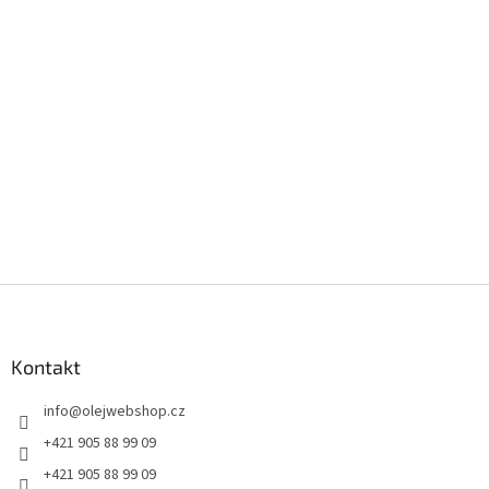
Z
á
p
a
Kontakt
t
info
@
olejwebshop.cz
í
+421 905 88 99 09
+421 905 88 99 09