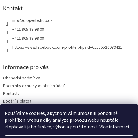
p
a
Kontakt
t
info
@
olejwebshop.cz
í
+421 905 88 99 09
+421 905 88 99 09
https://www.facebook.com/profile.php?id=61555520979421
Informace pro vás
Obchodní podmínky
Podmínky ochrany osobních údajů
Kontakty
Dodání a platba
Blog
Používáme cookies, abychom Vám umožnili pohodlné
Hodnocení obchodu
prohlížení webu a díky analýze provozu webu neustále
zlepšovali jeho funkce, výkon a použitelnost.
Více informací