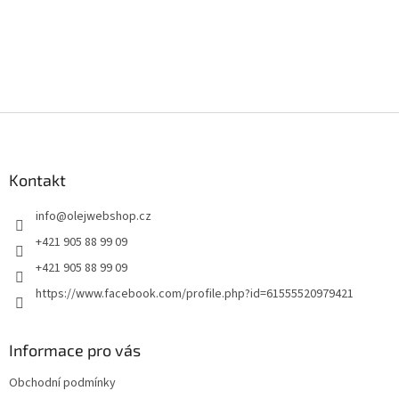
Z
á
p
a
Kontakt
t
info
@
olejwebshop.cz
í
+421 905 88 99 09
+421 905 88 99 09
https://www.facebook.com/profile.php?id=61555520979421
Informace pro vás
Obchodní podmínky