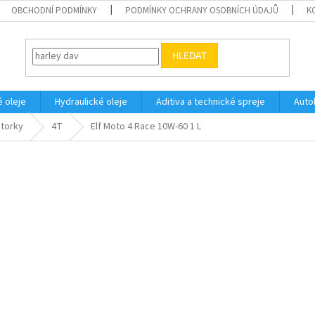
OBCHODNÍ PODMÍNKY
PODMÍNKY OCHRANY OSOBNÍCH ÚDAJŮ
K
HLEDAT
 oleje
Hydraulické oleje
Aditiva a technické spreje
Auto
otorky
4T
Elf Moto 4 Race 10W-60 1 L