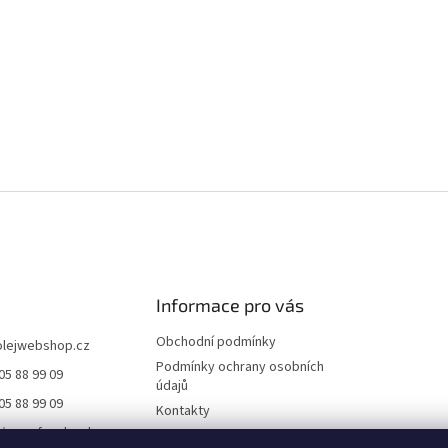
Informace pro vás
Obchodní podmínky
olejwebshop.cz
Podmínky ochrany osobních
05 88 99 09
údajů
05 88 99 09
Kontakty
//www.facebook.co
Dodání a platba