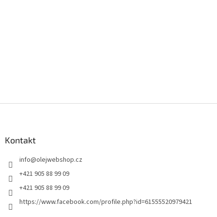
Z
á
p
a
Kontakt
t
info
@
olejwebshop.cz
í
+421 905 88 99 09
+421 905 88 99 09
https://www.facebook.com/profile.php?id=61555520979421