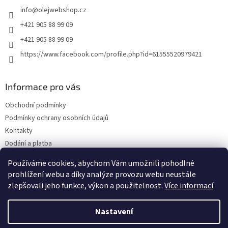
t
info
@
olejwebshop.cz
í
+421 905 88 99 09
+421 905 88 99 09
https://www.facebook.com/profile.php?id=61555520979421
Informace pro vás
Obchodní podmínky
Podmínky ochrany osobních údajů
Kontakty
Dodání a platba
Blog
Používáme cookies, abychom Vám umožnili pohodlné
Hodnocení obchodu
prohlížení webu a díky analýze provozu webu neustále
zlepšovali jeho funkce, výkon a použitelnost.
Více informací
Nastavení
Vytvořil Shoptet