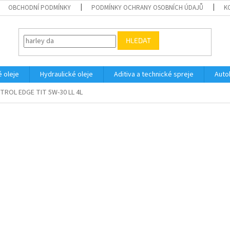
OBCHODNÍ PODMÍNKY
PODMÍNKY OCHRANY OSOBNÍCH ÚDAJŮ
K
HLEDAT
 oleje
Hydraulické oleje
Aditiva a technické spreje
Auto
TROL EDGE TIT 5W-30 LL 4L