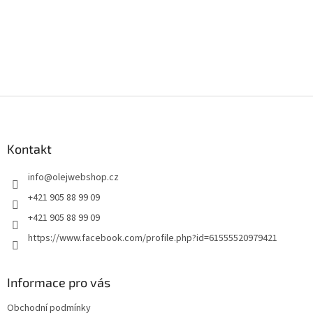
Z
á
p
a
Kontakt
t
info
@
olejwebshop.cz
í
+421 905 88 99 09
+421 905 88 99 09
https://www.facebook.com/profile.php?id=61555520979421
Informace pro vás
Obchodní podmínky