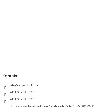
Z
á
p
a
Kontakt
t
info
@
olejwebshop.cz
í
+421 905 88 99 09
+421 905 88 99 09
https://www.facebook.com/profile.php?id=61555520979421