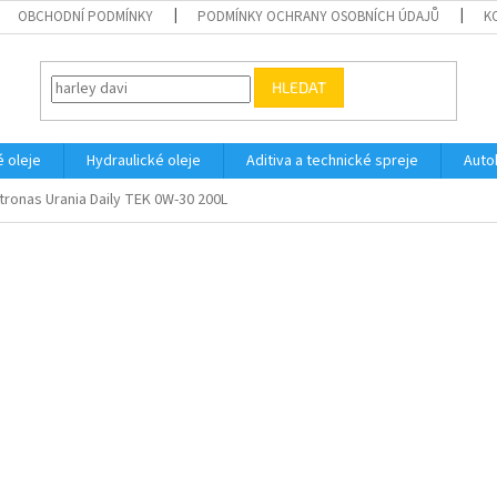
OBCHODNÍ PODMÍNKY
PODMÍNKY OCHRANY OSOBNÍCH ÚDAJŮ
K
HLEDAT
 oleje
Hydraulické oleje
Aditiva a technické spreje
Auto
tronas Urania Daily TEK 0W-30 200L