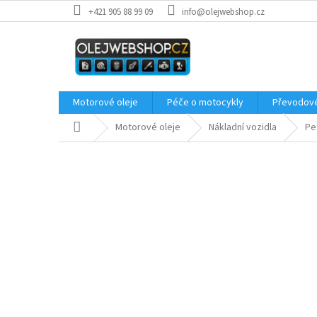
Přejít
+421 905 88 99 09
info@olejwebshop.cz
na
obsah
Motorové oleje
Péče o motocykly
Převodové
Domů
Motorové oleje
Nákladní vozidla
Pe