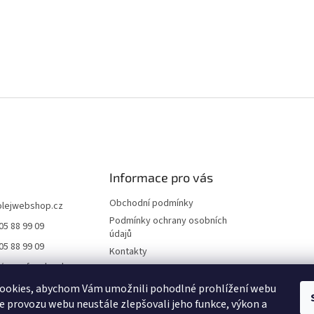
Informace pro vás
Obchodní podmínky
olejwebshop.cz
Podmínky ochrany osobních
05 88 99 09
údajů
05 88 99 09
Kontakty
//www.facebook.co
Dodání a platba
ile.php?id=6155552
Blog
ookies, abychom Vám umožnili pohodlné prohlížení webu
21
ze provozu webu neustále zlepšovali jeho funkce, výkon a
Hodnocení obchodu