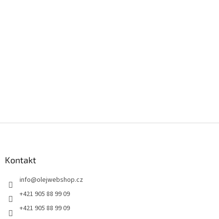
Z
á
p
a
Kontakt
t
info
@
olejwebshop.cz
í
+421 905 88 99 09
+421 905 88 99 09