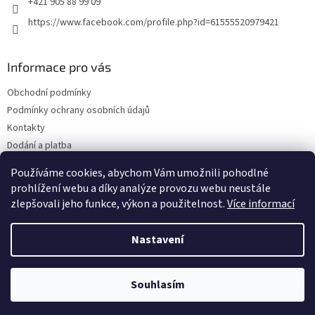
+421 905 88 99 09
https://www.facebook.com/profile.php?id=61555520979421
Informace pro vás
Obchodní podmínky
Podmínky ochrany osobních údajů
Kontakty
Dodání a platba
Blog
Používáme cookies, abychom Vám umožnili pohodlné
Hodnocení obchodu
prohlížení webu a díky analýze provozu webu neustále
zlepšovali jeho funkce, výkon a použitelnost.
Více informací
Nastavení
Vytvořil Shoptet
Souhlasím
Copyright 2026
Olejwebshop.cz
. Všechna práva vyhrazena.