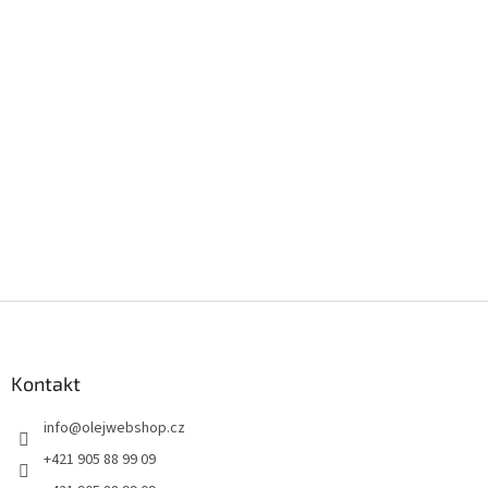
Z
á
p
a
Kontakt
t
info
@
olejwebshop.cz
í
+421 905 88 99 09