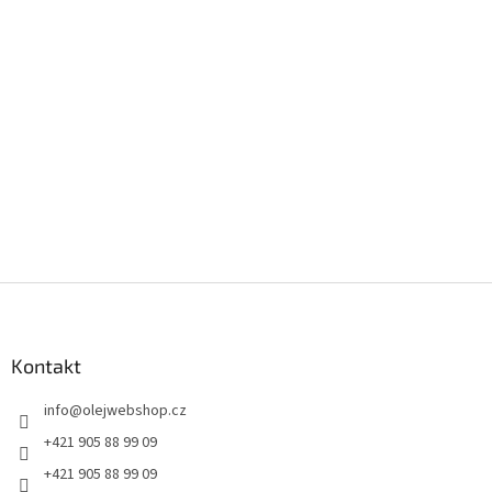
Z
á
p
a
Kontakt
t
info
@
olejwebshop.cz
í
+421 905 88 99 09
+421 905 88 99 09