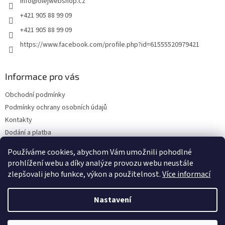
info
@
olejwebshop.cz
í
+421 905 88 99 09
+421 905 88 99 09
https://www.facebook.com/profile.php?id=61555520979421
Informace pro vás
Obchodní podmínky
Podmínky ochrany osobních údajů
Kontakty
Dodání a platba
Blog
Používáme cookies, abychom Vám umožnili pohodlné
Hodnocení obchodu
prohlížení webu a díky analýze provozu webu neustále
zlepšovali jeho funkce, výkon a použitelnost.
Více informací
Nastavení
Vytvořil Shoptet