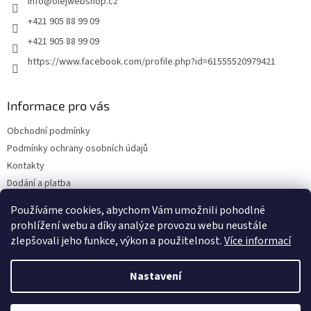
info
@
olejwebshop.cz
í
+421 905 88 99 09
+421 905 88 99 09
https://www.facebook.com/profile.php?id=61555520979421
Informace pro vás
Obchodní podmínky
Podmínky ochrany osobních údajů
Kontakty
Dodání a platba
Blog
Používáme cookies, abychom Vám umožnili pohodlné
Hodnocení obchodu
prohlížení webu a díky analýze provozu webu neustále
zlepšovali jeho funkce, výkon a použitelnost.
Více informací
Nastavení
Vytvořil Shoptet