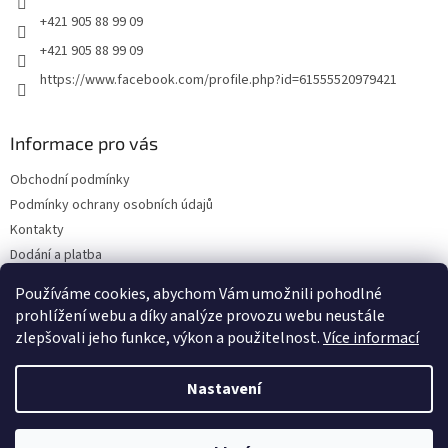
+421 905 88 99 09
+421 905 88 99 09
https://www.facebook.com/profile.php?id=61555520979421
Informace pro vás
Obchodní podmínky
Podmínky ochrany osobních údajů
Kontakty
Dodání a platba
Blog
Používáme cookies, abychom Vám umožnili pohodlné
Hodnocení obchodu
prohlížení webu a díky analýze provozu webu neustále
zlepšovali jeho funkce, výkon a použitelnost.
Více informací
Nastavení
Vytvořil Shoptet