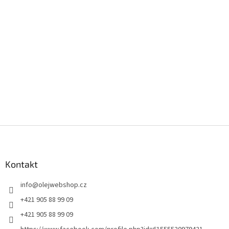
Z
á
p
a
Kontakt
t
info
@
olejwebshop.cz
í
+421 905 88 99 09
+421 905 88 99 09