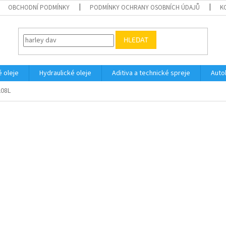
OBCHODNÍ PODMÍNKY
PODMÍNKY OCHRANY OSOBNÍCH ÚDAJŮ
K
HLEDAT
 oleje
Hydraulické oleje
Aditiva a technické spreje
Auto
208L