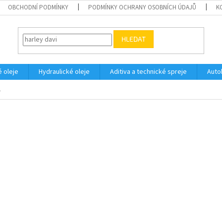
OBCHODNÍ PODMÍNKY
PODMÍNKY OCHRANY OSOBNÍCH ÚDAJŮ
K
HLEDAT
 oleje
Hydraulické oleje
Aditiva a technické spreje
Auto
L