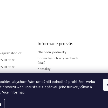
Informace pro vás
Obchodní podmínky
olejwebshop.cz
Podmínky ochrany osobních
05 88 99 09
údajů
05 88 99 09
Kontakty
//www.facebook.co
Dodání a platba
ile.php?id=6155552
Blog
ookies, abychom Vám umožnili pohodlné prohlížení webu
21
ze provozu webu neustále zlepšovali jeho funkce, výkon a
Hodnocení obchodu
t.
Více informací
í
na.