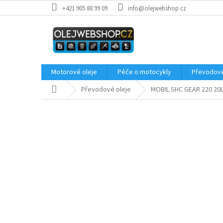
Přejít
+421 905 88 99 09
info@olejwebshop.cz
na
obsah
Motorové oleje
Péče o motocykly
Převodové
Domů
Převodové oleje
MOBIL SHC GEAR 220 20