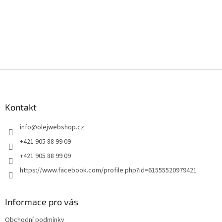
Z
á
p
a
Kontakt
t
info
@
olejwebshop.cz
í
+421 905 88 99 09
+421 905 88 99 09
https://www.facebook.com/profile.php?id=61555520979421
Informace pro vás
Obchodní podmínky