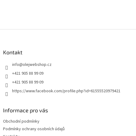
Z
á
p
a
Kontakt
t
info
@
olejwebshop.cz
í
+421 905 88 99 09
+421 905 88 99 09
https://www.facebook.com/profile.php?id=61555520979421
Informace pro vás
Obchodní podmínky
Podmínky ochrany osobních údajů