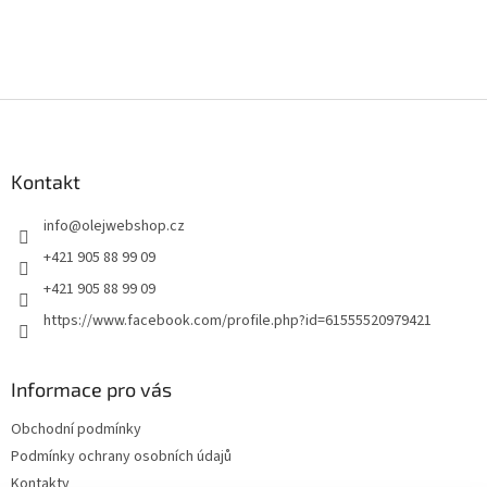
Z
á
p
a
Kontakt
t
info
@
olejwebshop.cz
í
+421 905 88 99 09
+421 905 88 99 09
https://www.facebook.com/profile.php?id=61555520979421
Informace pro vás
Obchodní podmínky
Podmínky ochrany osobních údajů
Kontakty