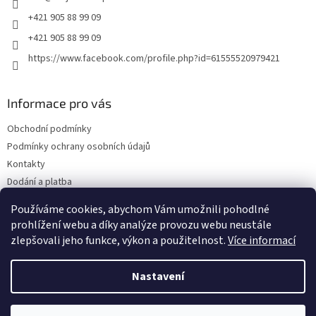
+421 905 88 99 09
+421 905 88 99 09
https://www.facebook.com/profile.php?id=61555520979421
Informace pro vás
Obchodní podmínky
Podmínky ochrany osobních údajů
Kontakty
Dodání a platba
Blog
Používáme cookies, abychom Vám umožnili pohodlné
Hodnocení obchodu
prohlížení webu a díky analýze provozu webu neustále
zlepšovali jeho funkce, výkon a použitelnost.
Více informací
Nastavení
Vytvořil Shoptet