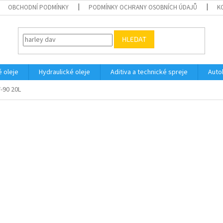
OBCHODNÍ PODMÍNKY
PODMÍNKY OCHRANY OSOBNÍCH ÚDAJŮ
K
HLEDAT
 oleje
Hydraulické oleje
Aditiva a technické spreje
Auto
-90 20L