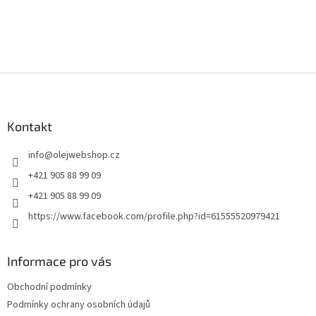
Z
á
p
a
Kontakt
t
info
@
olejwebshop.cz
í
+421 905 88 99 09
+421 905 88 99 09
https://www.facebook.com/profile.php?id=61555520979421
Informace pro vás
Obchodní podmínky
Podmínky ochrany osobních údajů