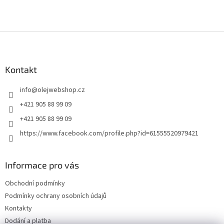
Z
á
p
a
Kontakt
t
info
@
olejwebshop.cz
í
+421 905 88 99 09
+421 905 88 99 09
https://www.facebook.com/profile.php?id=61555520979421
Informace pro vás
Obchodní podmínky
Podmínky ochrany osobních údajů
Kontakty
Dodání a platba