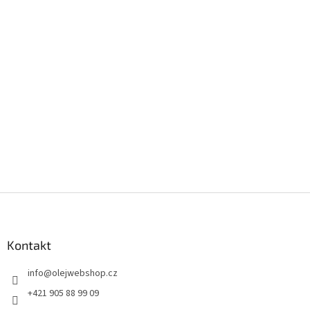
Z
á
p
a
Kontakt
t
info
@
olejwebshop.cz
í
+421 905 88 99 09