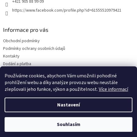
+421 905 88 99 09
https://www.facebook.com/profile.php?id=61555520979421
Informace pro vás
Obchodní podmínky
Podmínky ochrany osobních údajů
Kontakty
Dodání a platba
Blog
Používáme cookies, abychom Vám umožnili pohodlné
Hodnocení obchodu
prohlížení webu a díky analýze provozu webu neustále
zlepšovali jeho funkce, výkon a použitelnost.
Více informací
Nastavení
Vytvořil Shoptet
Souhlasím
Copyright 2026
Olejwebshop.cz
. Všechna práva vyhrazena.