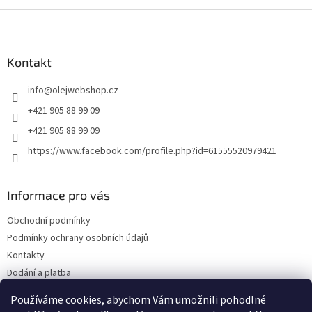
Z
á
p
a
Kontakt
t
info
@
olejwebshop.cz
í
+421 905 88 99 09
+421 905 88 99 09
https://www.facebook.com/profile.php?id=61555520979421
Informace pro vás
Obchodní podmínky
Podmínky ochrany osobních údajů
Kontakty
Dodání a platba
Blog
Používáme cookies, abychom Vám umožnili pohodlné
Hodnocení obchodu