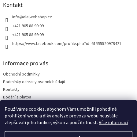
a
Kontakt
t
info
@
olejwebshop.cz
í
+421 905 88 99 09
+421 905 88 99 09
https://www.facebook.com/profile.php?id=61555520979421
Informace pro vás
Obchodní podmínky
Podmínky ochrany osobních údajů
Kontakty
Dodání a platba
Blog
Používáme cookies, abychom Vám umožnili pohodlné
Hodnocení obchodu
prohlížení webu a díky analýze provozu webu neustále
zlepšovali jeho funkce, výkon a použitelnost.
Více informací