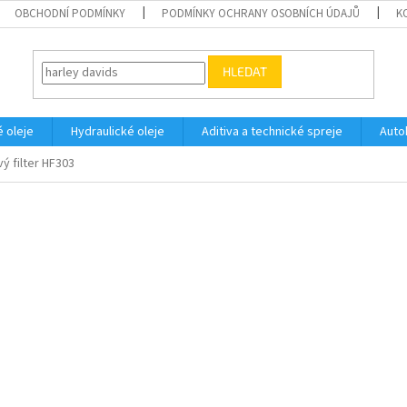
OBCHODNÍ PODMÍNKY
PODMÍNKY OCHRANY OSOBNÍCH ÚDAJŮ
K
HLEDAT
 oleje
Hydraulické oleje
Aditiva a technické spreje
Auto
ový filter HF303