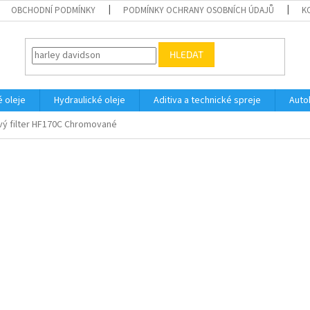
OBCHODNÍ PODMÍNKY
PODMÍNKY OCHRANY OSOBNÍCH ÚDAJŮ
K
HLEDAT
 oleje
Hydraulické oleje
Aditiva a technické spreje
Auto
jový filter HF170C Chromované