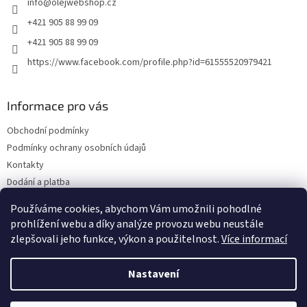
info
@
olejwebshop.cz
í
+421 905 88 99 09
+421 905 88 99 09
https://www.facebook.com/profile.php?id=61555520979421
Informace pro vás
Obchodní podmínky
Podmínky ochrany osobních údajů
Kontakty
Dodání a platba
Blog
Používáme cookies, abychom Vám umožnili pohodlné
Hodnocení obchodu
prohlížení webu a díky analýze provozu webu neustále
zlepšovali jeho funkce, výkon a použitelnost.
Více informací
Nastavení
Vytvořil Shoptet