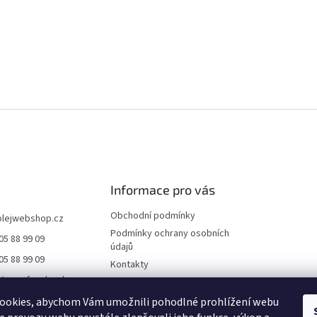
Informace pro vás
Obchodní podmínky
olejwebshop.cz
Podmínky ochrany osobních
05 88 99 09
údajů
05 88 99 09
Kontakty
//www.facebook.co
Dodání a platba
ile.php?id=6155552
Blog
ookies, abychom Vám umožnili pohodlné prohlížení webu
21