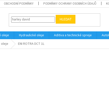
OBCHODNÍ PODMÍNKY
PODMÍNKY OCHRANY OSOBNÍCH ÚDAJŮ
K
HLEDAT
 oleje
Hydraulické oleje
Aditiva a technické spreje
Auto
 oleje
ENI ROTRA DCT 1L