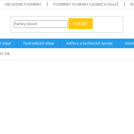
OBCHODNÍ PODMÍNKY
PODMÍNKY OCHRANY OSOBNÍCH ÚDAJŮ
K
HLEDAT
 oleje
Hydraulické oleje
Aditiva a technické spreje
Auto
30 20L