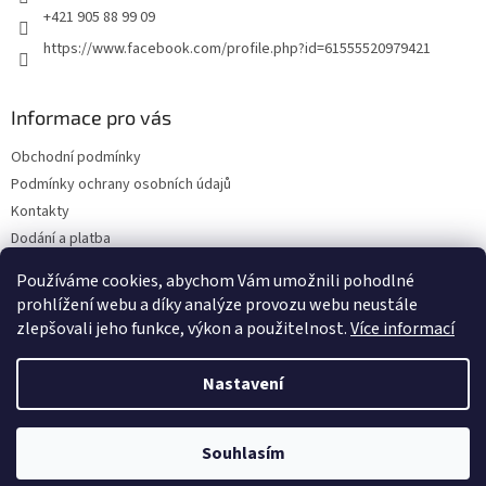
+421 905 88 99 09
https://www.facebook.com/profile.php?id=61555520979421
Informace pro vás
Obchodní podmínky
Podmínky ochrany osobních údajů
Kontakty
Dodání a platba
Blog
Používáme cookies, abychom Vám umožnili pohodlné
Hodnocení obchodu
prohlížení webu a díky analýze provozu webu neustále
zlepšovali jeho funkce, výkon a použitelnost.
Více informací
Nastavení
Vytvořil Shoptet
Souhlasím
Copyright 2026
Olejwebshop.cz
. Všechna práva vyhrazena.