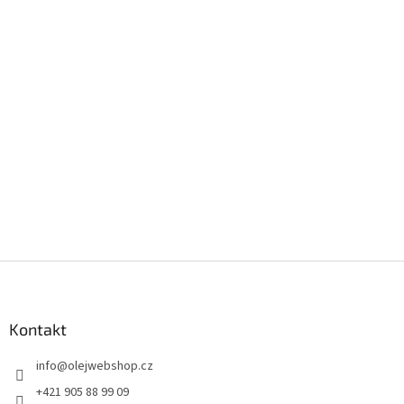
Z
á
p
a
Kontakt
t
info
@
olejwebshop.cz
í
+421 905 88 99 09