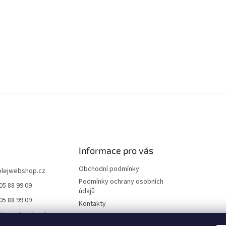
Informace pro vás
Obchodní podmínky
olejwebshop.cz
Podmínky ochrany osobních
05 88 99 09
údajů
05 88 99 09
Kontakty
//www.facebook.co
Dodání a platba
ile.php?id=6155552