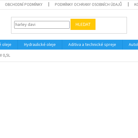
OBCHODNÍ PODMÍNKY
PODMÍNKY OCHRANY OSOBNÍCH ÚDAJŮ
K
HLEDAT
 oleje
Hydraulické oleje
Aditiva a technické spreje
Auto
 0,5L