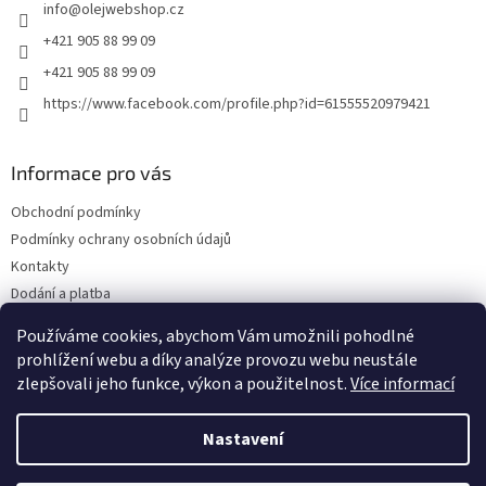
info
@
olejwebshop.cz
í
+421 905 88 99 09
+421 905 88 99 09
https://www.facebook.com/profile.php?id=61555520979421
Informace pro vás
Obchodní podmínky
Podmínky ochrany osobních údajů
Kontakty
Dodání a platba
Blog
Používáme cookies, abychom Vám umožnili pohodlné
Hodnocení obchodu
prohlížení webu a díky analýze provozu webu neustále
zlepšovali jeho funkce, výkon a použitelnost.
Více informací
Nastavení
Vytvořil Shoptet