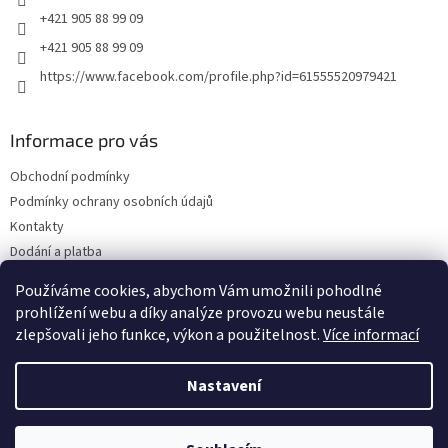
+421 905 88 99 09
+421 905 88 99 09
https://www.facebook.com/profile.php?id=61555520979421
Informace pro vás
Obchodní podmínky
Podmínky ochrany osobních údajů
Kontakty
Dodání a platba
Blog
Používáme cookies, abychom Vám umožnili pohodlné
Hodnocení obchodu
prohlížení webu a díky analýze provozu webu neustále
zlepšovali jeho funkce, výkon a použitelnost.
Více informací
Nastavení
Vytvořil Shoptet