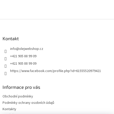
Z
á
p
a
Kontakt
t
info
@
olejwebshop.cz
í
+421 905 88 99 09
+421 905 88 99 09
https://www.facebook.com/profile.php?id=61555520979421
Informace pro vás
Obchodní podmínky
Podmínky ochrany osobních údajů
Kontakty