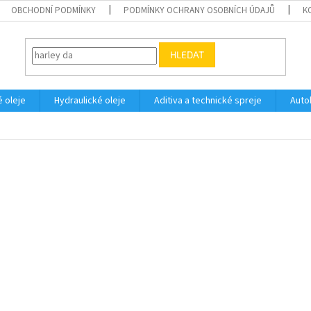
OBCHODNÍ PODMÍNKY
PODMÍNKY OCHRANY OSOBNÍCH ÚDAJŮ
K
HLEDAT
 oleje
Hydraulické oleje
Aditiva a technické spreje
Auto