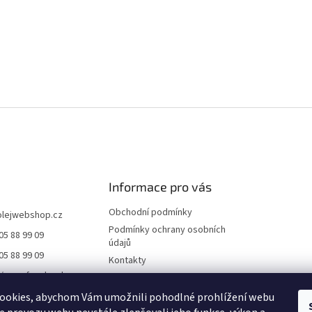
Informace pro vás
Obchodní podmínky
olejwebshop.cz
Podmínky ochrany osobních
05 88 99 09
údajů
05 88 99 09
Kontakty
//www.facebook.co
Dodání a platba
ile.php?id=6155552
Blog
ookies, abychom Vám umožnili pohodlné prohlížení webu
21