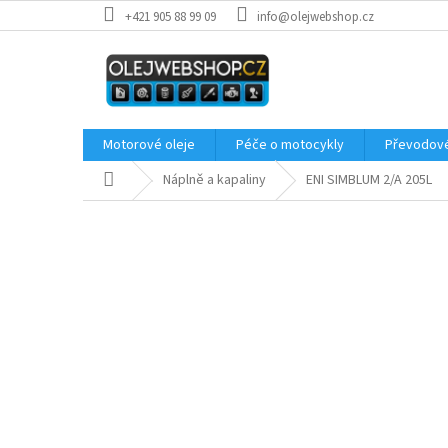
Přejít
+421 905 88 99 09
info@olejwebshop.cz
na
obsah
Motorové oleje
Péče o motocykly
Převodové
Domů
Náplně a kapaliny
ENI SIMBLUM 2/A 205L