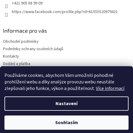
+421 905 88 99 09
https://www.facebook.com/profile.php?id=61555520979421
Informace pro vás
Obchodní podmínky
Podmínky ochrany osobních údajů
Kontakty
Dodání a platba
Blog
Používáme cookies, abychom Vám umožnili pohodlné
Hodnocení obchodu
prohlížení webu a díky analýze provozu webu neustále
zlepšovali jeho funkce, výkon a použitelnost.
Více informací
Nastavení
Vytvořil Shoptet
Souhlasím
Copyright 2026
Olejwebshop.cz
. Všechna práva vyhrazena.