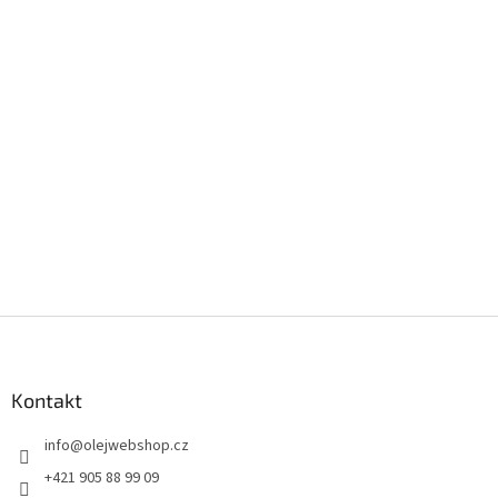
Z
á
p
a
Kontakt
t
info
@
olejwebshop.cz
í
+421 905 88 99 09